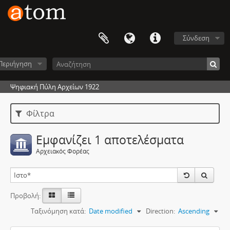
Σύνδεση
Περιήγηση
Ψηφιακή Πύλη Αρχείων 1922
Φίλτρα
Εμφανίζει 1 αποτελέσματα
Αρχειακός Φορέας
Προβολή:
Ταξινόμηση κατά:
Date modified
Direction:
Ascending