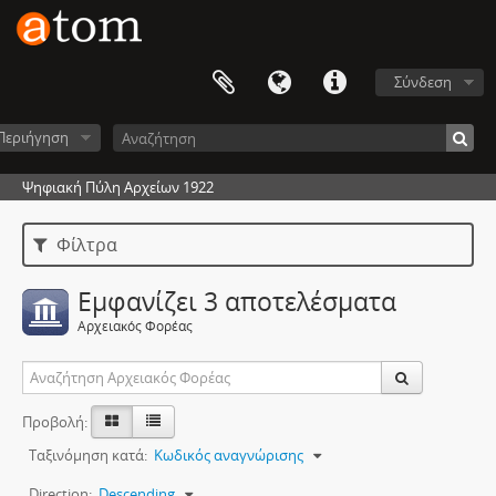
Σύνδεση
Περιήγηση
Ψηφιακή Πύλη Αρχείων 1922
Φίλτρα
Εμφανίζει 3 αποτελέσματα
Αρχειακός Φορέας
Προβολή:
Ταξινόμηση κατά:
Κωδικός αναγνώρισης
Direction:
Descending