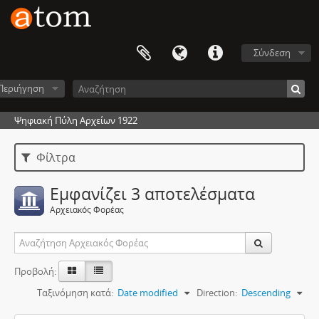
Σύνδεση
Περιήγηση
Ψηφιακή Πύλη Αρχείων 1922
Φίλτρα
Εμφανίζει 3 αποτελέσματα
Αρχειακός Φορέας
Προβολή:
Ταξινόμηση κατά:
Date modified
Direction:
Descending