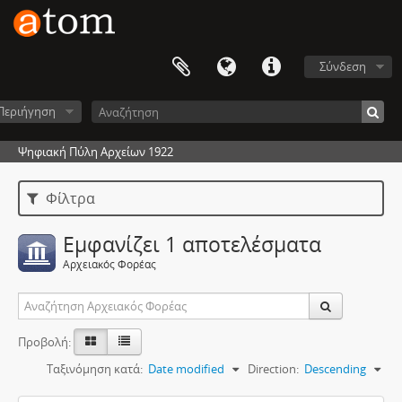
Σύνδεση
Περιήγηση
Ψηφιακή Πύλη Αρχείων 1922
Φίλτρα
Εμφανίζει 1 αποτελέσματα
Αρχειακός Φορέας
Προβολή:
Ταξινόμηση κατά:
Date modified
Direction:
Descending