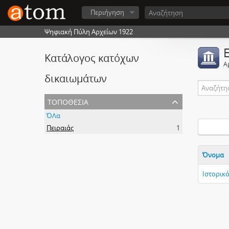
Περιήγηση
Ψηφιακή Πύλη Αρχείων 1922
Κατάλογος κατόχων
Α
δικαιωμάτων
τοποθεσία
ΌΛα
Πειραιάς
1
Όνομα
Ιστορικ