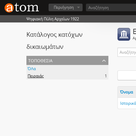
Περιήγηση
Ψηφιακή Πύλη Αρχείων 1922
Κατάλογος κατόχων
Α
δικαιωμάτων
τοποθεσία
ΌΛα
Πειραιάς
1
Όνομα
Ιστορικ