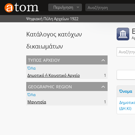
Περιήγηση
Ψηφιακή Πύλη Αρχείων 1922
Κατάλογος κατόχων
Α
δικαιωμάτων
τύπος αρχείου
ΌΛα
Δημοτικό ή Κοινοτικό Αρχείο
1
geographic region
Όνομα
ΌΛα
Μαγνησία
1
Δημοτικ
(ΔΗ.ΚΙ)