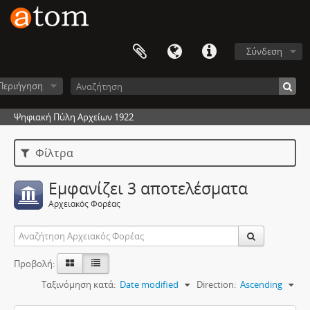
Σύνδεση
Περιήγηση
Ψηφιακή Πύλη Αρχείων 1922
Φίλτρα
Εμφανίζει 3 αποτελέσματα
Αρχειακός Φορέας
Προβολή:
Ταξινόμηση κατά:
Date modified
Direction:
Ascending