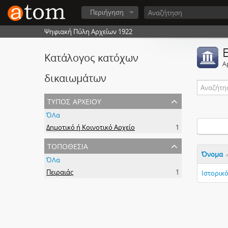
Περιήγηση
Ψηφιακή Πύλη Αρχείων 1922
Κατάλογος κατόχων
Α
δικαιωμάτων
τύπος αρχείου
ΌΛα
Δημοτικό ή Κοινοτικό Αρχείο
1
τοποθεσία
Όνομα
ΌΛα
Πειραιάς
1
Ιστορικ