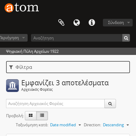
Σύνδεση
Περιήγηση
Ψηφιακή Πύλη Αρχείων 1922
Φίλτρα
Εμφανίζει 3 αποτελέσματα
Αρχειακός Φορέας
Προβολή:
Ταξινόμηση κατά:
Date modified
Direction:
Descending