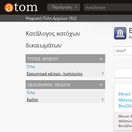
Περιήγηση
Ψηφιακή Πύλη Αρχείων 1922
Κατάλογος κατόχων
Α
δικαιωμάτων
τύπος αρχείου
ΌΛα
Ερευνητικό κέντρο - Ινστιτούτο
1
geographic region
ΌΛα
Εθνικό
Κρήτη
1
Μελετών
Βενιζέλ
Εθνικό 
Μελετών 
Βενιζέλο