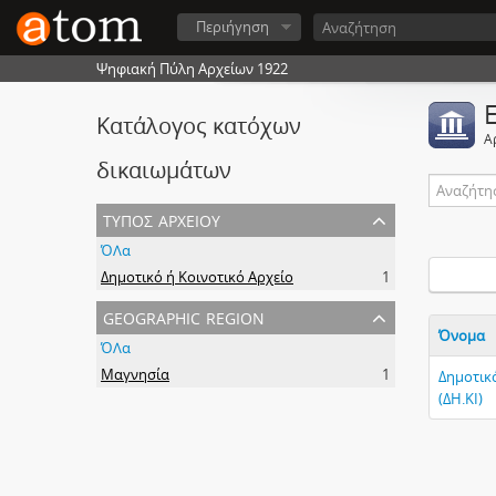
Περιήγηση
Ψηφιακή Πύλη Αρχείων 1922
Κατάλογος κατόχων
Α
δικαιωμάτων
τύπος αρχείου
ΌΛα
Δημοτικό ή Κοινοτικό Αρχείο
1
geographic region
Όνομα
ΌΛα
Μαγνησία
1
Δημοτικ
(ΔΗ.ΚΙ)