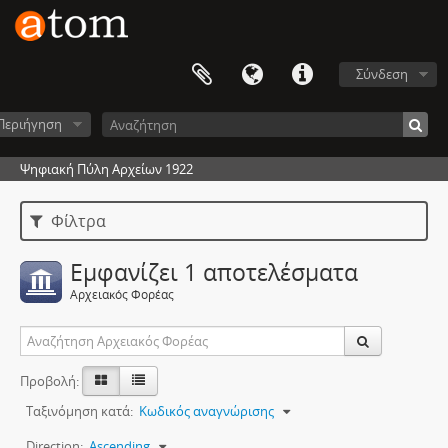
Σύνδεση
Περιήγηση
Ψηφιακή Πύλη Αρχείων 1922
Φίλτρα
Εμφανίζει 1 αποτελέσματα
Αρχειακός Φορέας
Προβολή:
Ταξινόμηση κατά:
Κωδικός αναγνώρισης
Direction:
Ascending