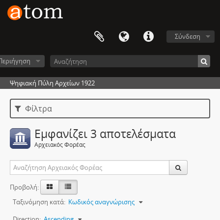
Σύνδεση
Περιήγηση
Ψηφιακή Πύλη Αρχείων 1922
Φίλτρα
Εμφανίζει 3 αποτελέσματα
Αρχειακός Φορέας
Προβολή:
Ταξινόμηση κατά:
Κωδικός αναγνώρισης
Direction:
Ascending