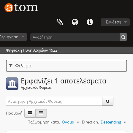
Σύνδεση
Περιήγηση
Ψηφιακή Πύλη Αρχείων 1922
Φίλτρα
Εμφανίζει 1 αποτελέσματα
Αρχειακός Φορέας
Προβολή:
Ταξινόμηση κατά:
Όνομα
Direction:
Descending