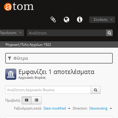
Σύνδεση
Περιήγηση
Ψηφιακή Πύλη Αρχείων 1922
Φίλτρα
Εμφανίζει 1 αποτελέσματα
Αρχειακός Φορέας
Προβολή:
Ταξινόμηση κατά:
Date modified
Direction:
Descending