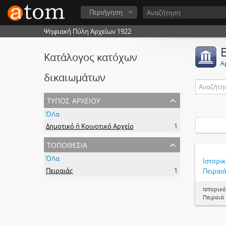
Περιήγηση
Ψηφιακή Πύλη Αρχείων 1922
Κατάλογος κατόχων
Α
δικαιωμάτων
τύπος αρχείου
ΌΛα
Δημοτικό ή Κοινοτικό Αρχείο
1
τοποθεσία
ΌΛα
Ιστορι
Πειραιάς
1
Πειραι
Ιστορικ
Πειραιά