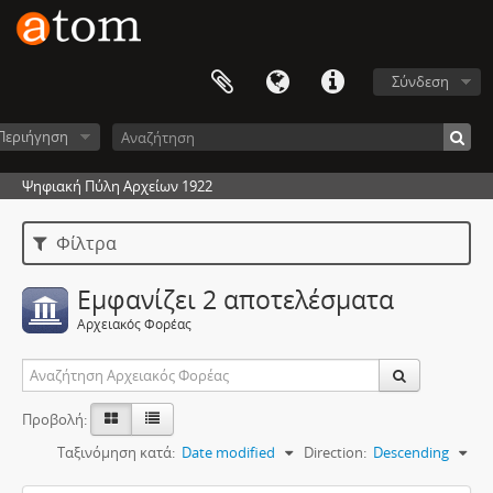
Σύνδεση
Περιήγηση
Ψηφιακή Πύλη Αρχείων 1922
Φίλτρα
Εμφανίζει 2 αποτελέσματα
Αρχειακός Φορέας
Προβολή:
Ταξινόμηση κατά:
Date modified
Direction:
Descending