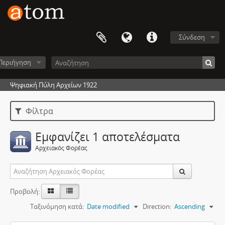
Σύνδεση
Περιήγηση
Ψηφιακή Πύλη Αρχείων 1922
Φίλτρα
Εμφανίζει 1 αποτελέσματα
Αρχειακός Φορέας
Προβολή:
Ταξινόμηση κατά:
Date modified
Direction:
Ascending