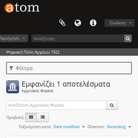
Σύνδεση
Περιήγηση
Ψηφιακή Πύλη Αρχείων 1922
Φίλτρα
Εμφανίζει 1 αποτελέσματα
Αρχειακός Φορέας
Προβολή:
Ταξινόμηση κατά:
Date modified
Direction:
Ascending