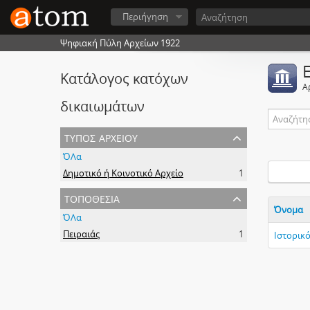
Περιήγηση
Ψηφιακή Πύλη Αρχείων 1922
Κατάλογος κατόχων
Α
δικαιωμάτων
τύπος αρχείου
ΌΛα
Δημοτικό ή Κοινοτικό Αρχείο
1
τοποθεσία
Όνομα
ΌΛα
Πειραιάς
1
Ιστορικ