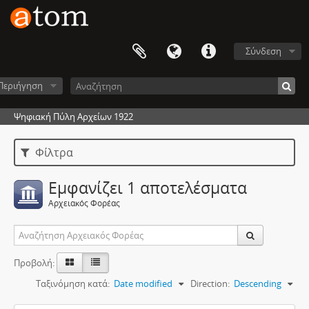
Σύνδεση
Περιήγηση
Ψηφιακή Πύλη Αρχείων 1922
Φίλτρα
Εμφανίζει 1 αποτελέσματα
Αρχειακός Φορέας
Προβολή:
Ταξινόμηση κατά:
Date modified
Direction:
Descending