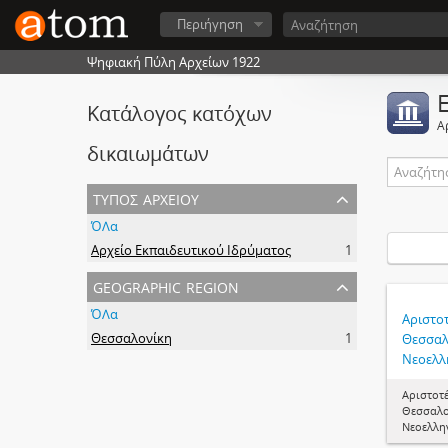
Περιήγηση
Ψηφιακή Πύλη Αρχείων 1922
Κατάλογος κατόχων
Α
δικαιωμάτων
τύπος αρχείου
ΌΛα
Αρχείο Εκπαιδευτικού Ιδρύματος
1
geographic region
ΌΛα
Αριστο
Θεσσαλονίκη
1
Θεσσαλ
Νεοελλ
Αριστοτ
Θεσσαλο
Νεοελλη