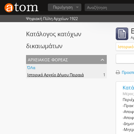
Περιήγηση
Ψηφιακή Πύλη Αρχείων 1922
Κατάλογος κατόχων
Α
δικαιωμάτων
Ιστορικό
αρχειακός φορέας
ΌΛα
Προεπ
Ιστορικό Αρχείο Δήμου Πειραιά
1
Κατά
Μέρος
Περιέχ
-Πρακ
-Αποφ
-Αποφ
-Δημοτ
-Μητρ