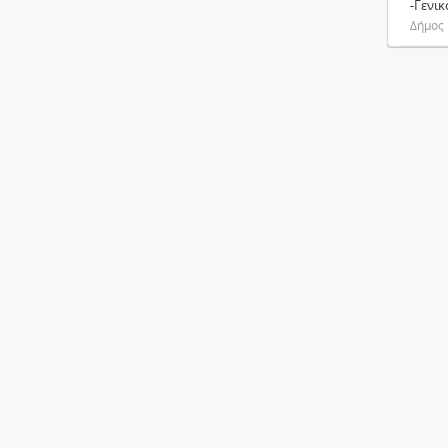
-Γενι
Δήμος 