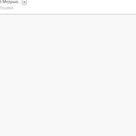
κό Μητρώο
...
»
Πειραιά