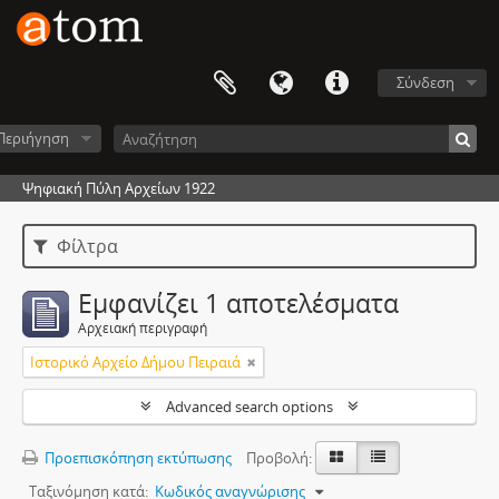
Σύνδεση
Περιήγηση
Ψηφιακή Πύλη Αρχείων 1922
Φίλτρα
Εμφανίζει 1 αποτελέσματα
Αρχειακή περιγραφή
Ιστορικό Αρχείο Δήμου Πειραιά
Advanced search options
Προεπισκόπηση εκτύπωσης
Προβολή:
Ταξινόμηση κατά:
Κωδικός αναγνώρισης