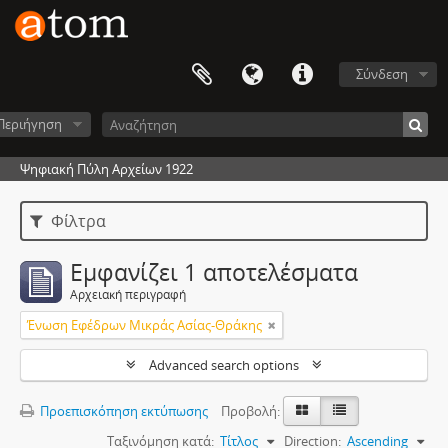
Σύνδεση
Περιήγηση
Ψηφιακή Πύλη Αρχείων 1922
Φίλτρα
Εμφανίζει 1 αποτελέσματα
Αρχειακή περιγραφή
Ένωση Εφέδρων Μικράς Ασίας-Θράκης
Advanced search options
Προεπισκόπηση εκτύπωσης
Προβολή:
Ταξινόμηση κατά:
Τίτλος
Direction:
Ascending