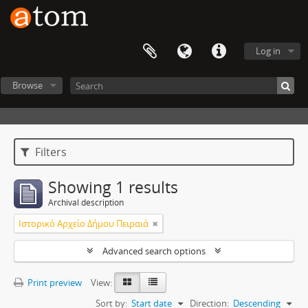
Log in
Browse
Filters
Showing 1 results
Archival description
Ιστορικό Αρχείο Δήμου Πειραιά
Advanced search options
Print preview
View:
Sort by:
Start date
Direction:
Descending