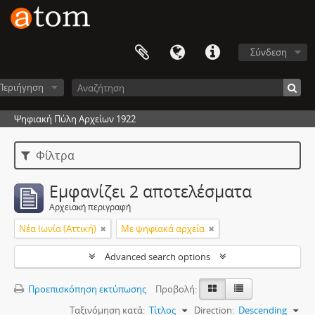
Σύνδεση
Περιήγηση
Ψηφιακή Πύλη Αρχείων 1922
Φίλτρα
Εμφανίζει 2 αποτελέσματα
Αρχειακή περιγραφή
Νέα Ιωνία (Αττική)
Με ψηφιακά αρχεία
Advanced search options
Προεπισκόπηση εκτύπωσης
Προβολή:
Ταξινόμηση κατά:
Τίτλος
Direction:
Descending