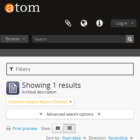
Log in
Browse
Filters
Showing 1 results
Archival description
Ιστορικό Αρχείο Δήμου Πειραιά
Advanced search options
Print preview
View:
Sort by:
Start date
Direction:
Ascending