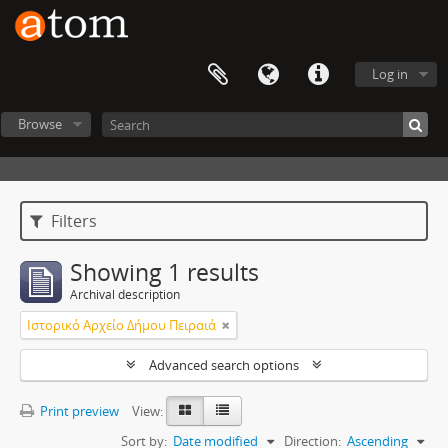
Log in
Browse
Filters
Showing 1 results
Archival description
Ιστορικό Αρχείο Δήμου Πειραιά
Advanced search options
Print preview
View:
Sort by:
Date modified
Direction:
Ascending