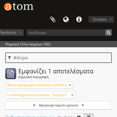
Σύνδεση
Περιήγηση
Ψηφιακή Πύλη Αρχείων 1922
Φίλτρα
Εμφανίζει 1 αποτελέσματα
Αρχειακή περιγραφή
Μόνο περιγραφές ανώτατου επιπέδου
Γενικά Αρχεία του Κράτους - Τμήμα Πρέβεζας
Advanced search options