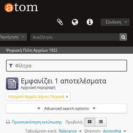
Σύνδεση
Περιήγηση
Ψηφιακή Πύλη Αρχείων 1922
Φίλτρα
Εμφανίζει 1 αποτελέσματα
Αρχειακή περιγραφή
Ιστορικό Αρχείο Δήμου Πειραιά
Advanced search options
Προεπισκόπηση εκτύπωσης
Προβολή:
Ταξινόμηση κατά:
Relevance
Direction:
Ascending