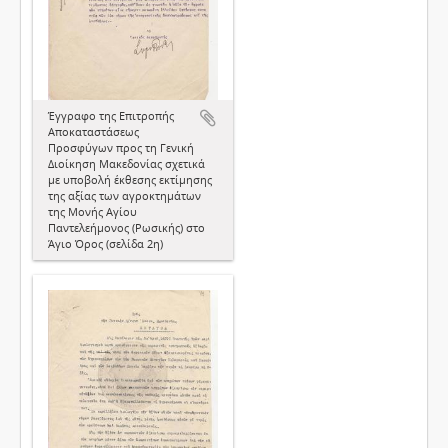
Έγγραφο της Επιτροπής
Αποκαταστάσεως
Προσφύγων προς τη Γενική
Διοίκηση Μακεδονίας σχετικά
με υποβολή έκθεσης εκτίμησης
της αξίας των αγροκτημάτων
της Μονής Αγίου
Παντελεήμονος (Ρωσικής) στο
Άγιο Όρος (σελίδα 2η)