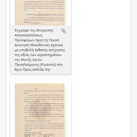
Έγγραφο της Επιτροπής
Αποκαταστάσεως
Προσφύγων προς τη Γενική
Διοίκηση Μακεδονίας σχετικά
με υποβολή έκθεσης εκτίμησης
της αξίας των αγροκτημάτων
της Μονής Αγίου
Παντελεήμονος (Ρωσικής) στο
Άγιο Όρος (σελίδα 3η)