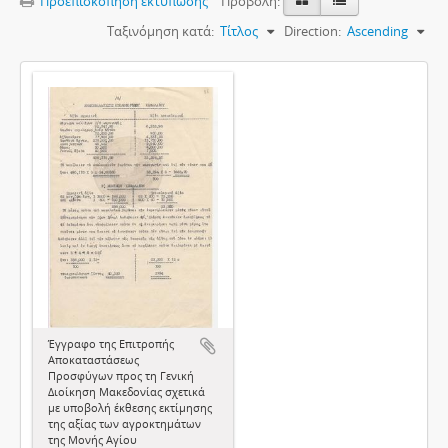
Προεπισκόπηση εκτύπωσης
Προβολή:
Ταξινόμηση κατά:
Τίτλος
Direction:
Ascending
Έγγραφο της Επιτροπής
Αποκαταστάσεως
Προσφύγων προς τη Γενική
Διοίκηση Μακεδονίας σχετικά
με υποβολή έκθεσης εκτίμησης
της αξίας των αγροκτημάτων
της Μονής Αγίου