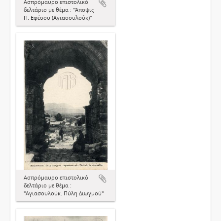
Ασπρόμαυρο επιστολικό
δελτάριο με θέμα : "Άποψις
Π. Εφέσου (Αγιασουλούκ)"
Ασπρόμαυρο επιστολικό
δελτάριο με θέμα :
"Αγιασουλούκ. Πύλη Διωγμού"