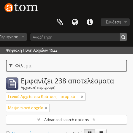
Σύνδεση
Περιήγηση
Ψηφιακή Πύλη Αρχείων 1922
Φίλτρα
Εμφανίζει 238 αποτελέσματα
Αρχειακή περιγραφή
Γενικά Αρχεία του Κράτους - Ιστορικό Αρχείο Μακεδονίας
Με ψηφιακά αρχεία
Advanced search options