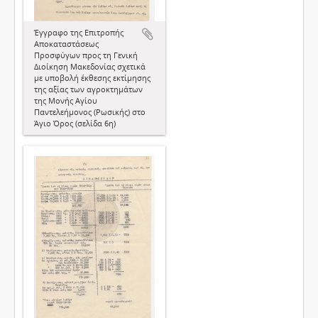
Έγγραφο της Επιτροπής
Αποκαταστάσεως
Προσφύγων προς τη Γενική
Διοίκηση Μακεδονίας σχετικά
με υποβολή έκθεσης εκτίμησης
της αξίας των αγροκτημάτων
της Μονής Αγίου
Παντελεήμονος (Ρωσικής) στο
Άγιο Όρος (σελίδα 6η)