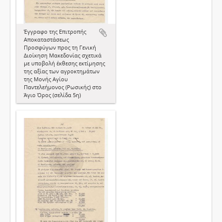
Έγγραφο της Επιτροπής
Αποκαταστάσεως
Προσφύγων προς τη Γενική
Διοίκηση Μακεδονίας σχετικά
με υποβολή έκθεσης εκτίμησης
της αξίας των αγροκτημάτων
της Μονής Αγίου
Παντελεήμονος (Ρωσικής) στο
Άγιο Όρος (σελίδα 5η)