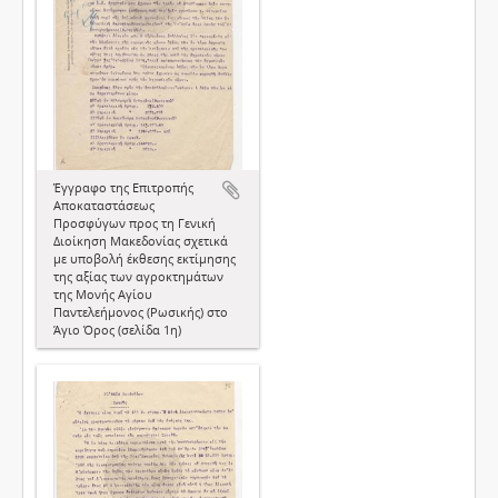
Έγγραφο της Επιτροπής
Αποκαταστάσεως
Προσφύγων προς τη Γενική
Διοίκηση Μακεδονίας σχετικά
με υποβολή έκθεσης εκτίμησης
της αξίας των αγροκτημάτων
της Μονής Αγίου
Παντελεήμονος (Ρωσικής) στο
Άγιο Όρος (σελίδα 1η)