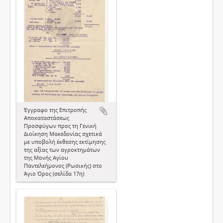
Έγγραφο της Επιτροπής
Αποκαταστάσεως
Προσφύγων προς τη Γενική
Διοίκηση Μακεδονίας σχετικά
με υποβολή έκθεσης εκτίμησης
της αξίας των αγροκτημάτων
της Μονής Αγίου
Παντελεήμονος (Ρωσικής) στο
Άγιο Όρος (σελίδα 17η)