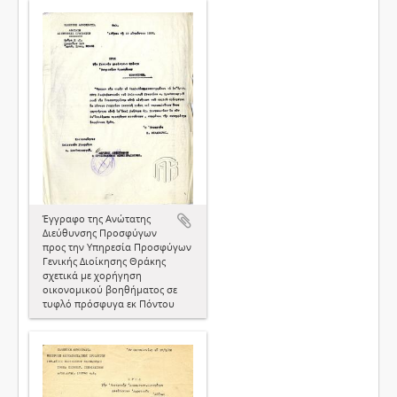
Έγγραφο της Ανώτατης
Διεύθυνσης Προσφύγων
προς την Υπηρεσία Προσφύγων
Γενικής Διοίκησης Θράκης
σχετικά με χορήγηση
οικονομικού βοηθήματος σε
τυφλό πρόσφυγα εκ Πόντου