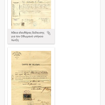
Άδεια ελευθέρας διέλευσης
για τον Οθωμανό υπήκοο
Χώτζη