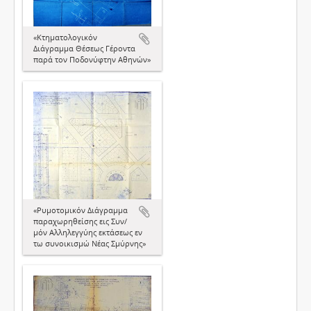
«Κτηματολογικόν
Διάγραμμα Θέσεως Γέροντα
παρά τον Ποδονύφτην Αθηνών»
«Ρυμοτομικόν Διάγραμμα
παραχωρηθείσης εις Συν/
μόν Αλληλεγγύης εκτάσεως εν
τω συνοικισμώ Νέας Σμύρνης»