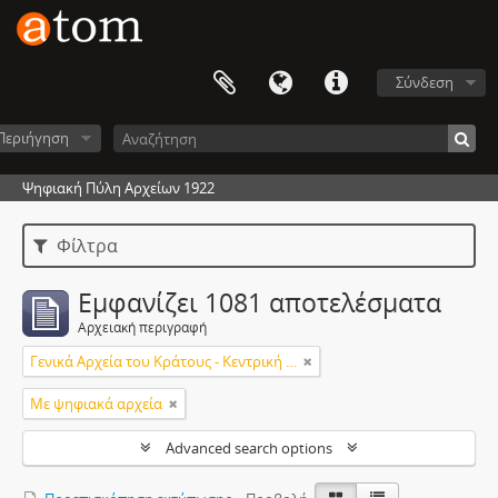
Σύνδεση
Περιήγηση
Ψηφιακή Πύλη Αρχείων 1922
Φίλτρα
Εμφανίζει 1081 αποτελέσματα
Αρχειακή περιγραφή
Γενικά Αρχεία του Κράτους - Κεντρική Υπηρεσία
Με ψηφιακά αρχεία
Advanced search options