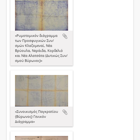
«Ρυμοτομικόν διάγραμμα
των Προσφυγικών Συν/
σμών Κλαζομεναί, Νέα
Βρύουλα, Νεράιδα, Κορδελιό
και Νέα Αλατσάτα (Δυτικώς Συν/
σμού Βύρωνος)»
«Συνοικισμός Παγκρατίου
{Βύρωνος} Γενικόν
Διάγραμμα»