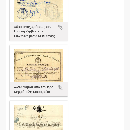
Άδεια αναχωρήσεως του
Ιωάννη Ζερβού για
Κυδωνιές μέσω Μυτιλήνης
Άδεια γάμου από την Ιερά
Μητρόπολη Καισαρείας