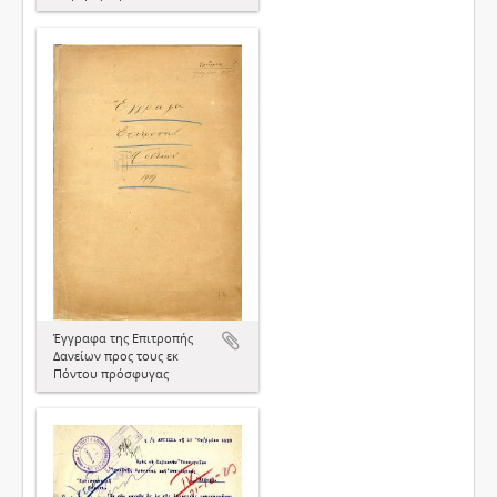
Έγγραφα της Επιτροπής
Δανείων προς τους εκ
Πόντου πρόσφυγας