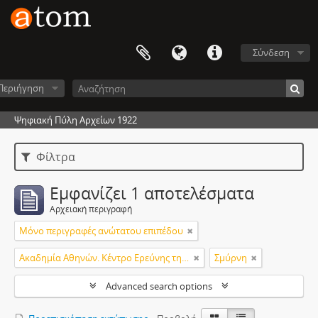
Σύνδεση
Περιήγηση
Ψηφιακή Πύλη Αρχείων 1922
Φίλτρα
Εμφανίζει 1 αποτελέσματα
Αρχειακή περιγραφή
Μόνο περιγραφές ανώτατου επιπέδου
Ακαδημία Αθηνών. Κέντρο Ερεύνης της Ιστορίας του Νεώτερου Ελληνισμού
Σμύρνη
Advanced search options