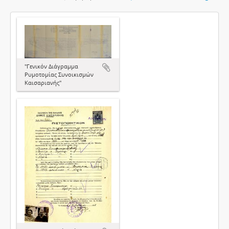
"Γενικόν Διάγραμμα
Ρυμοτομίας Συνοικισμών
Καισαριανής"