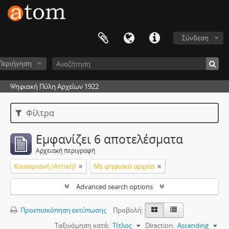
Σύνδεση
Περιήγηση
Ψηφιακή Πύλη Αρχείων 1922
Φίλτρα
Εμφανίζει 6 αποτελέσματα
Αρχειακή περιγραφή
Καισαριανή (Αττική)
Με ψηφιακά αρχεία
Advanced search options
Προεπισκόπηση εκτύπωσης
Προβολή:
Ταξινόμηση κατά:
Τίτλος
Direction:
Ascending