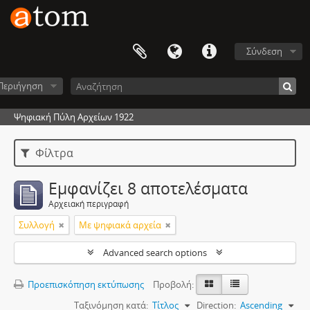
Σύνδεση
Περιήγηση
Ψηφιακή Πύλη Αρχείων 1922
Φίλτρα
Εμφανίζει 8 αποτελέσματα
Αρχειακή περιγραφή
Συλλογή
Με ψηφιακά αρχεία
Advanced search options
Προεπισκόπηση εκτύπωσης
Προβολή:
Ταξινόμηση κατά:
Τίτλος
Direction:
Ascending