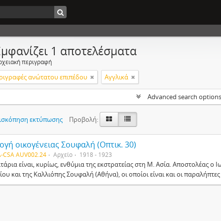
Εμφανίζει 1 αποτελέσματα
ρχειακή περιγραφή
ριγραφές ανώτατου επιπέδου
Αγγλικά
Advanced search option
ισκόπηση εκτύπωσης
Προβολή:
ογή οικογένειας Σουφαλή (Οπτικ. 30)
-CSA AUV002.24
Αρχείο
1918 - 1923
λτάρια είναι, κυρίως, ενθύμια της εκστρατείας στη Μ. Ασία. Αποστολέας ο
ου και της Καλλιόπης Σουφαλή (Αθήνα), οι οποίοι είναι και οι παραλήπτες