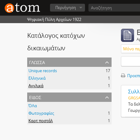
Περιήγηση
Ψηφιακή Πύλη Αρχείων 1922
Κατάλογος κατόχων
Α
δικαιωμάτων
Μόνο πε
γλώσσα
Unique records
17
Προεπ
Ελληνικά
1
Αγγλικά
1
Συλλ
είδος
GRGSA
Τα δε
ΌΛα
Γεωργί
Φωτογραφίες
1
Καρτ ποστάλ
1