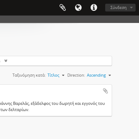
Σύνδεση
s
Ταξινόμηση κατά:
Τίτλος
Direction:
Ascending
 Ιωάννης Βαρελάς, εξάδελφος του δωρητή και εγγονός του
 των δελταρίων.