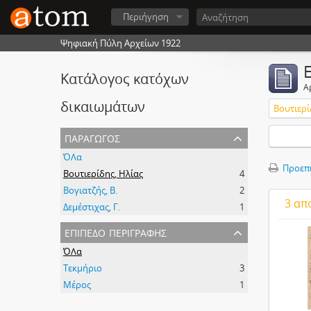
Περιήγηση
Ψηφιακή Πύλη Αρχείων 1922
Κατάλογος κατόχων
Α
δικαιωμάτων
Βουτιερί
παραγωγός
ΌΛα
Προεπ
Βουτιερίδης, Ηλίας
4
Βογιατζής, Β.
2
3 απ
Δεμέστιχας, Γ.
1
επίπεδο περιγραφής
ΌΛα
Τεκμήριο
3
Μέρος
1