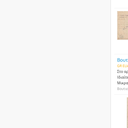
Βουτ
GR ELI
Στο α
Ιδιαί
Μικρα
Βουτιε