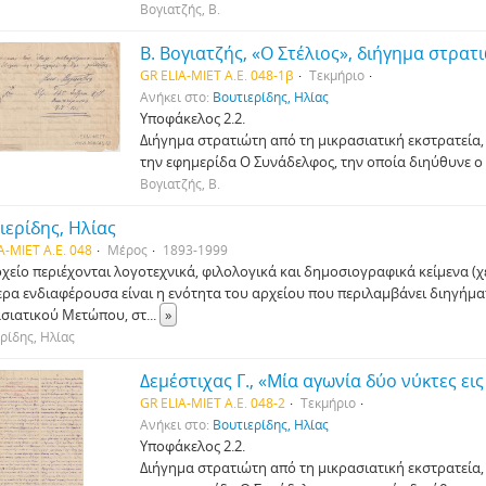
Βογιατζής, Β.
Β. Βογιατζής, «Ο Στέλιος», διήγημα στρατ
GR ELIA-MIET Α.Ε. 048-1β
Τεκμήριο
Ανήκει στο:
Βουτιερίδης, Ηλίας
Υποφάκελος 2.2.
Διήγημα στρατιώτη από τη μικρασιατική εκστρατεί
την εφημερίδα Ο Συνάδελφος, την οποία διηύθυνε ο
Βογιατζής, Β.
ιερίδης, Ηλίας
A-MIET Α.Ε. 048
Μέρος
1893-1999
ρχείο περιέχονται λογοτεχνικά, φιλολογικά και δημοσιογραφικά κείμενα (
τερα ενδιαφέρουσα είναι η ενότητα του αρχείου που περιλαμβάνει διηγήμα
σιατικού Μετώπου, στ
...
»
ρίδης, Ηλίας
GR ELIA-MIET Α.Ε. 048-2
Τεκμήριο
Ανήκει στο:
Βουτιερίδης, Ηλίας
Υποφάκελος 2.2.
Διήγημα στρατιώτη από τη μικρασιατική εκστρατεί