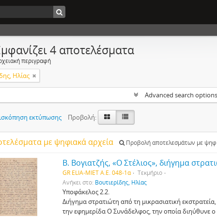
Εμφανίζει 4 αποτελέσματα
ρχειακή περιγραφή
δης, Ηλίας
Advanced search option
ισκόπηση εκτύπωσης
Προβολή:
οτελέσματα με ψηφιακά αρχεία
Προβολή αποτελεσμάτων με ψηφι
Β. Βογιατζής, «Ο Στέλιος», διήγημα στρατ
GR ELIA-MIET Α.Ε. 048-1α
Τεκμήριο
Ανήκει στο:
Βουτιερίδης, Ηλίας
Υποφάκελος 2.2.
Διήγημα στρατιώτη από τη μικρασιατική εκστρατεί
την εφημερίδα Ο Συνάδελφος, την οποία διηύθυνε ο