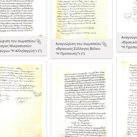
Aναγνώρι
ώριση του σωματείου
«Θρακικό
Aναγνώριση του σωματείου
εσμος Μικρασιατών
“Η Προπον
«Θρακικός Σύλλογος Βόλου
ύγων “Η Αλληλεγγύη”» (1)
“Η Προποντίς”» (1)