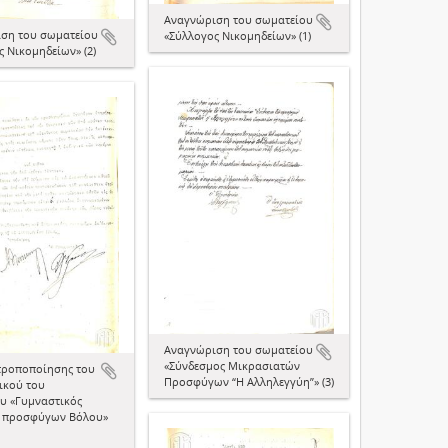
Aναγνώριση του σωματείου
ση του σωματείου
«Σύλλογος Νικομηδείων» (1)
 Νικομηδείων» (2)
Aναγνώριση του σωματείου
«Σύνδεσμος Μικρασιατών
τροποποίησης του
Προσφύγων “Η Αλληλεγγύη”» (3)
ικού του
υ «Γυμναστικός
 προσφύγων Βόλου»