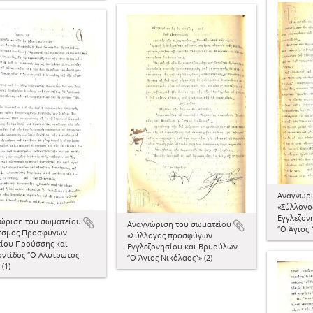
Αναγνώρι
«Σύλλογ
Εγγλεζον
ώριση του σωματείου
Αναγνώριση του σωματείου
“Ο Άγιος 
εσμος Προσφύγων
«Σύλλογος προσφύγων
τίου Προύσσης και
Εγγλεζονησίου και Βρυούλων
ντίδος “Ο Αλύτρωτος
“Ο Άγιος Νικόλαος”» (2)
 (1)