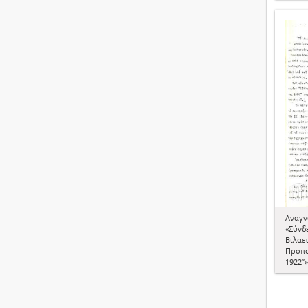
Αναγν
«Σύνδ
Βιλαε
Προπο
1922”»