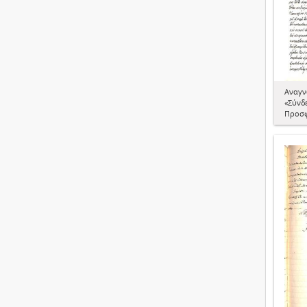
Aναγν
«Σύνδ
Προσφ