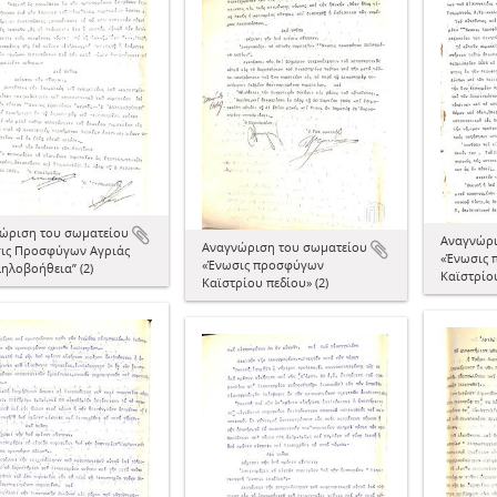
ώριση του σωματείου
Αναγνώρι
Αναγνώριση του σωματείου
ις Προσφύγων Αγριάς
«Ένωσις
«Ένωσις προσφύγων
ληλοβοήθεια” (2)
Καϊστρίου
Καϊστρίου πεδίου» (2)