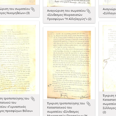
ώριση του σωματείου
Aναγνώρι
Aναγνώριση του σωματείου
ογος Νικομηδείων» (3)
«Σύλλογος
«Σύνδεσμος Μικρασιατών
Προσφύγων “Η Αλληλεγγύη”» (2)
Έγκριση 
ση τροποποίησης του
Καταστατ
τατικού του
Έγκριση τροποποίησης του
σωματείο
είου «Γυμναστικός
Καταστατικού του
Σύλλογος
γος προσφύγων Βόλου»
σωματείου «Σύνδεσμος
(2)
Μικρασιατών Προσφύγων “Η