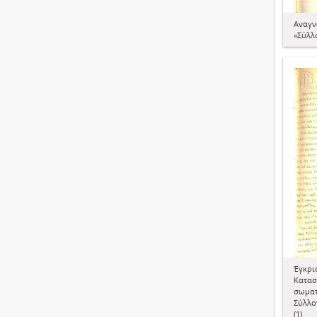
Aναγν
«Σύλλ
Έγκρι
Κατασ
σωματ
Σύλλο
(1)