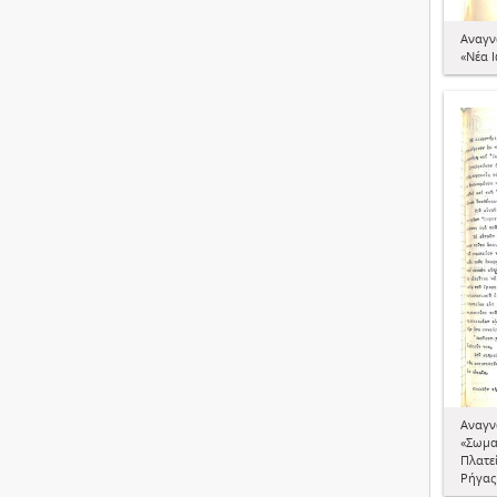
Αναγν
«Νέα Ι
Αναγν
«Σωμα
Πλατε
Ρήγας 