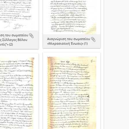
ση του σωματείου
Aναγνώριση του σωματείου
ς Σύλλογος Βόλου
«Μικρασιατική Ένωσις» (1)
τίς”» (2)