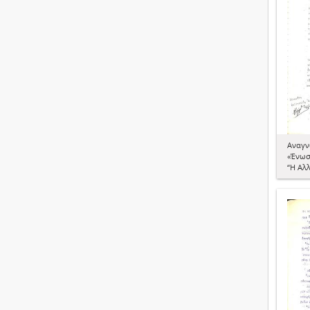
Αναγν
«Ένωσ
“Η Αλ