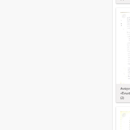
Αναγν
«Ένωσ
(2)