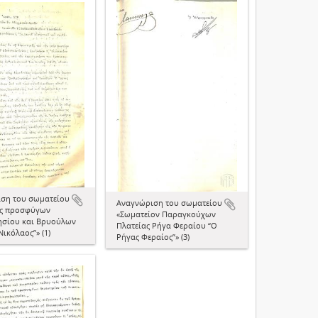
ση του σωματείου
Αναγνώριση του σωματείου
ος προσφύγων
«Σωματείον Παραγκούχων
ησίου και Βρυούλων
Πλατείας Ρήγα Φεραίου “Ο
Νικόλαος”» (1)
Ρήγας Φεραίος”» (3)