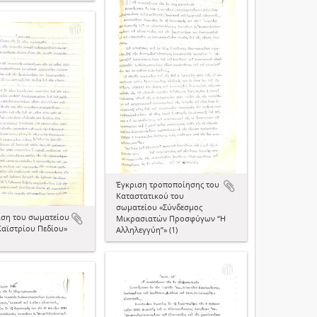
Έγκριση τροποποίησης του
Καταστατικού του
σωματείου «Σύνδεσμος
ση του σωματείου
Μικρασιατών Προσφύγων “Η
Καϊστρίου Πεδίου»
Αλληλεγγύη”» (1)