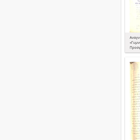
Αναγν
«Γυμν
Προσφ