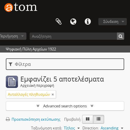
Σύνδεση
Περιήγηση
Ψηφιακή Πύλη Αρχείων 1922
Φίλτρα
Εμφανίζει 5 αποτελέσματα
Αρχειακή περιγραφή
Ανταλλαγές πληθυσμών
Advanced search options
Προεπισκόπηση εκτύπωσης
Προβολή:
Ταξινόμηση κατά:
Τίτλος
Direction:
Ascending