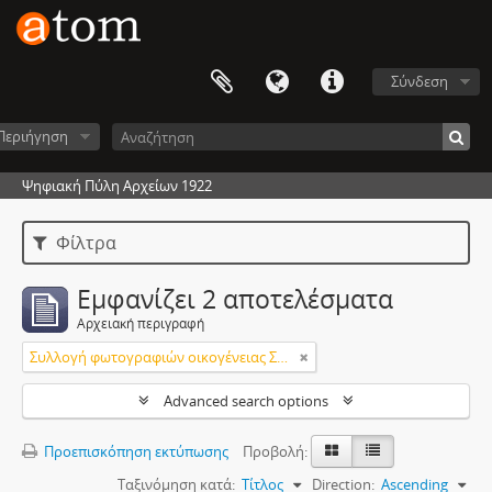
Σύνδεση
Περιήγηση
Ψηφιακή Πύλη Αρχείων 1922
Φίλτρα
Εμφανίζει 2 αποτελέσματα
Αρχειακή περιγραφή
Συλλογή φωτογραφιών οικογένειας Σφήκα
Advanced search options
Προεπισκόπηση εκτύπωσης
Προβολή:
Ταξινόμηση κατά:
Τίτλος
Direction:
Ascending