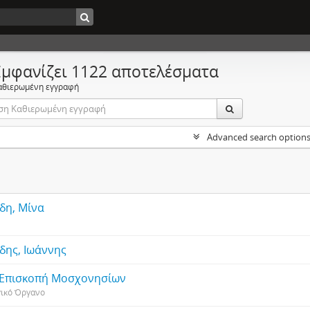
Εμφανίζει 1122 αποτελέσματα
αθιερωμένη εγγραφή
Advanced search option
ίδη, Μίνα
ίδης, Ιωάννης
 Επισκοπή Μοσχονησίων
γικό Όργανο