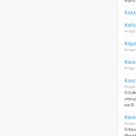
Δημητ
Καλλ
Καλλ
Άτομο
Καμα
Άτομο
Κανε
Άτομο
Κανε
Άτομο
Ο Ευθ
υπουρ
και Β
..
Κανλ
Άτομο
Ο Καν
Μικρα