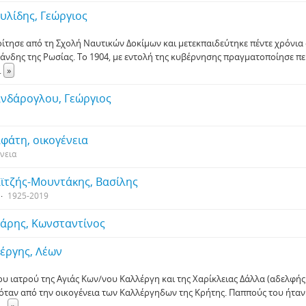
υλίδης, Γεώργιος
ίτησε από τη Σχολή Ναυτικών Δοκίμων και μετεκπαιδεύτηκε πέντε χρόνια 
άνδης της Ρωσίας. Το 1904, με εντολή της κυβέρνησης πραγματοποίησε π
..
»
νδάρογλου, Γεώργιος
φάτη, οικογένεια
νεια
ϊτζής-Μουντάκης, Βασίλης
1925-2019
άρης, Κωνσταντίνος
έργης, Λέων
του ιατρού της Αγιάς Κων/νου Καλλέργη και της Χαρίκλειας Δάλλα (αδελφής
όταν από την οικογένεια των Καλλέργηδων της Κρήτης. Παππούς του ήταν 