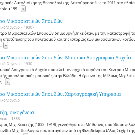
χιακής Αυτοδιοίκησης Θεσσαλονίκης. Λειτούργησε έως το 2011 στο πλαί
αρίου 199
...
»
ρο Μικρασιατικών Σπουδών
γικό Όργανο
1930 -
ντρο Μικρασιατικών Σπουδών δημιουργήθηκε όταν, με την καταστροφή του 
η αποτύπωσης του πολιτισμού και της ιστορίας των μικρασιατικών κοιτ
...
»
ρο Μικρασιατικών Σπουδών. Μουσικό Λαογραφικό Αρχείο
γικό Όργανο
1930 -
υσικό Λαογραφικό Αρχείο αποτελεί τον αρχικό πυρήνα του Κέντρου Μικρα
ικής παραδοσιακής μουσικής στην Ελλάδα. Η έρευνα της Mέλπως Mερλιέ κ
ς
...
»
ρο Μικρασιατικών Σπουδών. Χαρτογραφική Υπηρεσία
γικό Όργανο
τζη, οικογένεια
νεια
1833 -
ύρος Μιχ. Κέπετζης (1833–1919), γεννήθηκε στη Μήθυμνα, σπούδασε φιλο
υανθία Μιχ. Θεολόγου που καταγόταν από τη Φιλαδέλφεια (Αλάς Σεχίρ) της