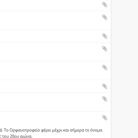
ά. Το Ορφανοτροφείο φέρει μέχρι και σήμερα το όνομα
ς του 20ου αιώνα.