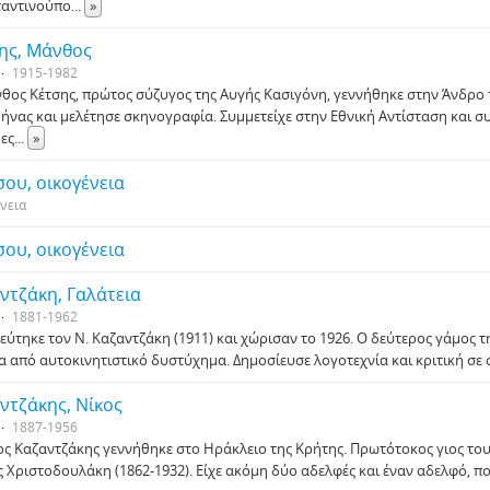
αντινούπο
...
»
ης, Μάνθος
1915-1982
θος Κέτσης, πρώτος σύζυγος της Αυγής Κασιγόνη, γεννήθηκε στην Άνδρο
θήνας και μελέτησε σκηνογραφία. Συμμετείχε στην Εθνική Αντίσταση και συ
ες
...
»
σου, οικογένεια
νεια
σου, οικογένεια
ντζάκη, Γαλάτεια
1881-1962
ύτηκε τον Ν. Καζαντζάκη (1911) και χώρισαν το 1926. Ο δεύτερος γάμος τη
α από αυτοκινητιστικό δυστύχημα. Δημοσίευσε λογοτεχνία και κριτική σε
ντζάκης, Νίκος
1887-1956
ος Καζαντζάκης γεννήθηκε στο Ηράκλειο της Κρήτης. Πρωτότοκος γιος του
 Χριστοδουλάκη (1862-1932). Είχε ακόμη δύο αδελφές και έναν αδελφό, που