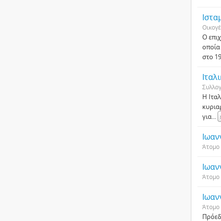
Ιστα
Οικογέ
Ο επι
οποία
στο 19
Ιταλ
Συλλο
Η Ιτα
κυρια
για
...
Ιωαν
Άτομο
Ιωαν
Άτομο
Ιωαν
Άτομο
Πρόεδ