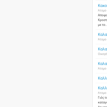
Κακο
Άτομο
Αποφο
Κροστ
με το
.
Καλα
Άτομο
Καλα
Οικογέ
Καλα
Άτομο
Καλλ
Καλλ
Άτομο
Γιός 
καταγ