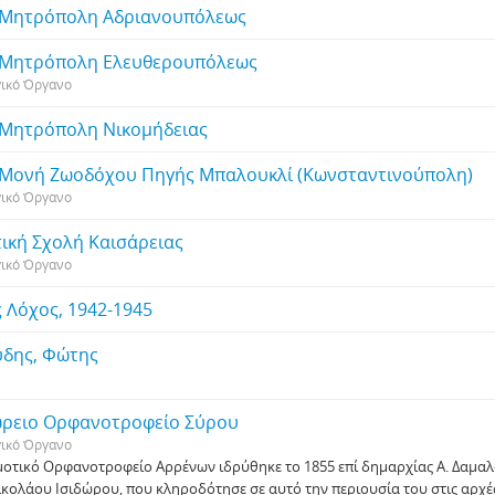
 Μητρόπολη Αδριανουπόλεως
 Μητρόπολη Ελευθερουπόλεως
γικό Όργανο
 Μητρόπολη Νικομήδειας
 Μονή Ζωοδόχου Πηγής Μπαλουκλί (Κωνσταντινούπολη)
γικό Όργανο
τική Σχολή Καισάρειας
γικό Όργανο
ς Λόχος, 1942-1945
ύδης, Φώτης
ώρειο Ορφανοτροφείο Σύρου
γικό Όργανο
μοτικό Ορφανοτροφείο Αρρένων ιδρύθηκε το 1855 επί δημαρχίας Α. Δαμαλ
ικολάου Ισιδώρου, που κληροδότησε σε αυτό την περιουσία του στις αρχέ