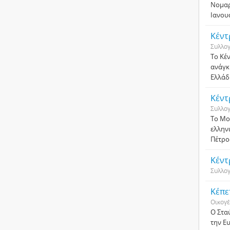
Νομαρ
Ιανου
Κέντ
Συλλο
Το Κέ
ανάγκ
Ελλάδ
Κέντ
Συλλο
Το Mο
ελλην
Πέτρο
Κέντ
Συλλο
Κέπε
Οικογέ
Ο Στα
την Ε