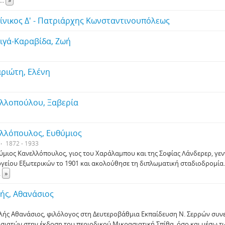
...
»
ίνικος Δ' - Πατριάρχης Κωνσταντινουπόλεως
ιγά-Καραβίδα, Ζωή
ριώτη, Ελένη
λλοπούλου, Ξαβερία
λλόπουλος, Ευθύμιος
1872 - 1933
ύμιος Κανελλόπουλος, γιος του Χαράλαμπου και της Σοφίας Λάνδερερ, γεν
γείου Εξωτερικών το 1901 και ακολούθησε τη διπλωματική σταδιοδρομία
.
»
ής, Αθανάσιος
λής Αθανάσιος, φιλόλογος στη Δευτεροβάθμια Εκπαίδευση Ν. Σερρών συνε
σιατών στην έκδοση του περιοδικού Μικρασιατική Σπίθα, όσο και μέσω 