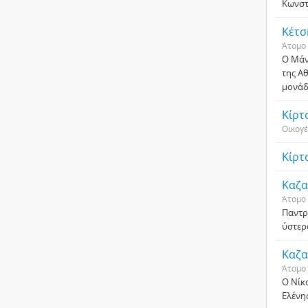
Κωνστ
Κέτσ
Άτομο
Ο Μάν
της Α
μονάδ
Κίρτ
Οικογέ
Κίρτ
Καζα
Άτομο
Παντρε
ύστερ
Καζα
Άτομο
Ο Νίκ
Ελένης