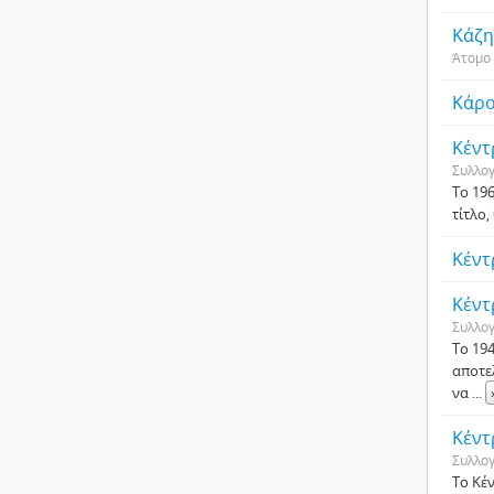
Κάζη
Άτομο
Κάρο
Κέντ
Συλλο
Το 19
τίτλο
Κέντ
Κέντ
Συλλο
Το 19
αποτε
να
...
Κέντ
Συλλο
Το Κέ