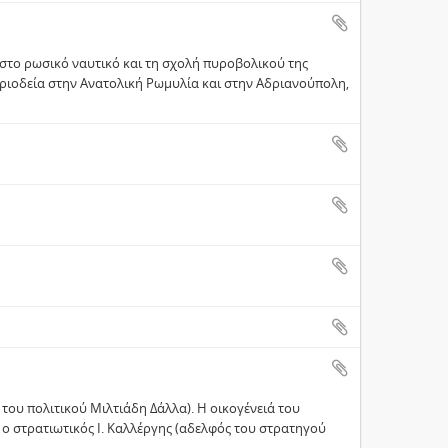
στο ρωσικό ναυτικό και τη σχολή πυροβολικού της
εριοδεία στην Ανατολική Ρωμυλία και στην Αδριανούπολη,
 του πολιτικού Μιλτιάδη Δάλλα). Η οικογένειά του
ο στρατιωτικός Ι. Καλλέργης (αδελφός του στρατηγού