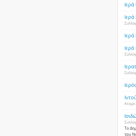
Ιερά
Ιερά
Συλλο
Ιερά
Ιερά
Συλλο
Ιερα
Συλλο
Ιερό
Ιντο
Άτομο
Ισιδ
Συλλο
Το Δη
του Ν