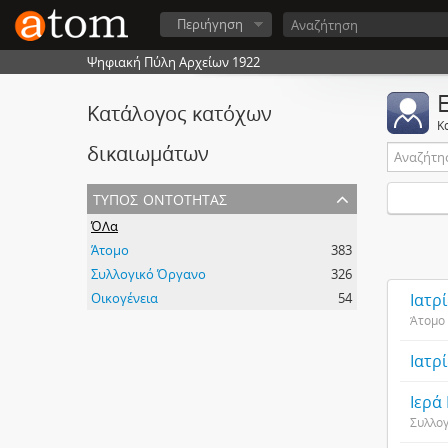
Περιήγηση
Ψηφιακή Πύλη Αρχείων 1922
Κατάλογος κατόχων
Κ
δικαιωμάτων
τύπος οντότητας
ΌΛα
Άτομο
383
Συλλογικό Όργανο
326
Οικογένεια
54
Ιατρ
Άτομο
Ιατρ
Ιερά
Συλλο