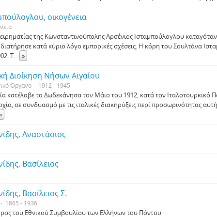
μπούλογλου, οικογένεια
νεια
χειρηματίας της Κωνσταντινούπολης Αρσένιος Ισταμπούλογλου καταγόταν
 διατήρησε κατά κύριο λόγο εμπορικές σχέσεις. Η κόρη του Σουλτάνα Ι
02. Τ
...
»
ική Διοίκηση Νήσων Αιγαίου
γικό Όργανο
1912 - 1945
λία κατέλαβε τα Δωδεκάνησα τον Μάιο του 1912, κατά τον Ιταλοτουρκικό
ρχία, σε συνδυασμό με τις ιταλικές διακηρύξεις περί προσωρινότητας αυτή
»
νίδης, Αναστάσιος
νίδης, Βασίλειος
νίδης, Βασίλειος Σ.
1865 - 1936
ρος του Εθνικού Συμβουλίου των Ελλήνων του Πόντου