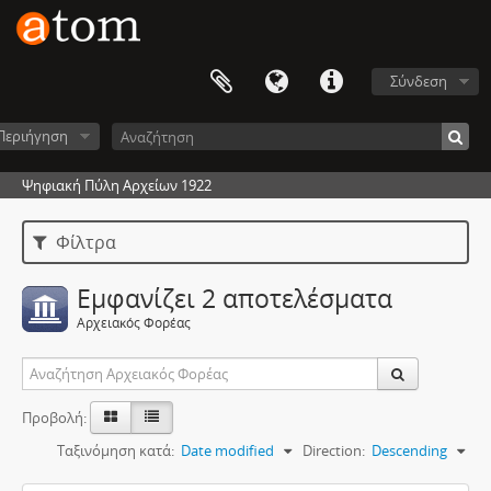
Σύνδεση
Περιήγηση
Ψηφιακή Πύλη Αρχείων 1922
Φίλτρα
Εμφανίζει 2 αποτελέσματα
Αρχειακός Φορέας
Προβολή:
Ταξινόμηση κατά:
Date modified
Direction:
Descending