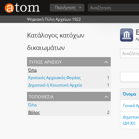
Περιήγηση
Ψηφιακή Πύλη Αρχείων 1922
Κατάλογος κατόχων
Α
δικαιωμάτων
τύπος αρχείου
ΌΛα
Κρατικός Αρχειακός Φορέας
1
Δημοτικό ή Κοινοτικό Αρχείο
1
Όνομα
τοποθεσία
ΌΛα
Γενικά 
Βόλος
2
Δημοτικ
(ΔΗ.ΚΙ)