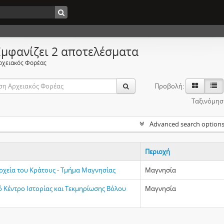
Εμφανίζει 2 αποτελέσματα
ρχειακός Φορέας
Προβολή:
Ταξινόμησ
Advanced search option
Περιοχή
Αρχεία του Κράτους - Τμήμα Μαγνησίας
Μαγνησία
ό Κέντρο Ιστορίας και Τεκμηρίωσης Βόλου
Μαγνησία