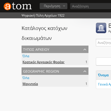
Περιήγηση
Ψηφιακή Πύλη Αρχείων 1922
Κατάλογος κατόχων
Α
δικαιωμάτων
τύπος αρχείου
ΌΛα
Κρατικός Αρχειακός Φορέας
1
geographic region
Όνομα
ΌΛα
Μαγνησία
1
Γενικά 