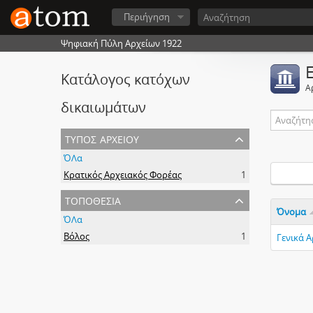
Περιήγηση
Ψηφιακή Πύλη Αρχείων 1922
Κατάλογος κατόχων
Α
δικαιωμάτων
τύπος αρχείου
ΌΛα
Κρατικός Αρχειακός Φορέας
1
τοποθεσία
Όνομα
ΌΛα
Βόλος
1
Γενικά 