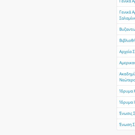
Γενικά Α
Γενικά Α
Σαλαμίν
Βυζαντι
Βιβλιοθ
Αρχεία 
Αμερικα
Ακαδημί
Νεώτερο
Ίδρυμα 
Ίδρυμα 
Ένωσις 
Ένωση Σ