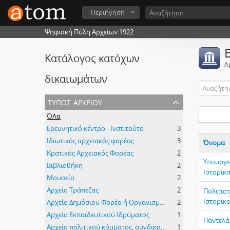
Περιήγηση
Ψηφιακή Πύλη Αρχείων 1922
Κατάλογος κατόχων
Α
δικαιωμάτων
τύπος αρχείου
ΌΛα
Ερευνητικό κέντρο - Ινστιτούτο
3
Ιδιωτικός αρχειακός φορέας
3
Όνομα
Κρατικός Αρχειακός Φορέας
2
Υπουργε
Βιβλιοθήκη
2
Ιστορικ
Μουσείο
2
Αρχείο Τράπεζας
2
Πολιτισ
Ιστορικ
Αρχείο Δημόσιου Φορέα ή Οργανισμού
2
Αρχείο Εκπαιδευτικού Ιδρύματος
1
Παντελά
Αρχείο πολιτικού κόμματος, συνδικαλιστικής οργάνωσης ή κοινωνικού κινήματος
1