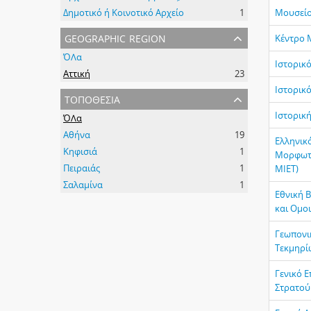
Δημοτικό ή Κοινοτικό Αρχείο
1
Μουσείο
geographic region
Κέντρο 
ΌΛα
Ιστορικό
Αττική
23
Ιστορικ
τοποθεσία
Ιστορική
ΌΛα
Αθήνα
19
Ελληνικό
Κηφισιά
1
Μορφωτι
Πειραιάς
1
ΜΙΕΤ)
Σαλαμίνα
1
Εθνική 
και Ομο
Γεωπονι
Τεκμηρίω
Γενικό Ε
Στρατού