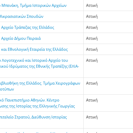
 Μπενάκη, Τμήμα Ιστορικών Αρχείων
Αττική
Μικρασιατικών Σπουδών
Αττική
 Αρχείο Τράπεζας της Ελλάδος
Αττική
ό Αρχείο Δήμου Πειραιά
Αττική
 και Εθνολογική Εταιρεία της Ελλάδος
Αττική
 Λογοτεχνικό και Ιστορικό Αρχείο του
Αττική
κού Ιδρύματος της Εθνικής Τραπέζης (ΕΛΙΑ-
Βιβλιοθήκη της Ελλάδος. Τμήμα Χειρογράφων
Αττική
ιοτύπων
κό Πανεπιστήμιο Αθηνών. Κέντρο
Αττική
σης της Ιστορίας της Ελληνικής Γεωργίας
πιτελείο Στρατού, Διεύθυνση Ιστορίας
Αττική