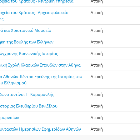
ρχεία του Κράτους - Κεντρική Υπηρεσία
Αττική
ρχεία του Κράτους - Αρχειοφυλακείο
Αττική
ας
νό και Χριστιανικό Μουσείο
Αττική
ήκη της Βουλής των Ελλήνων
Αττική
Σύγχρονης Κοινωνικής Ιστορίας
Αττική
νική Σχολή Κλασικών Σπουδών στην Αθήνα
Αττική
α Αθηνών. Κέντρο Ερεύνης της Ιστορίας του
Αττική
υ Ελληνισμού
Κωνσταντίνος Γ. Καραμανλής
Αττική
Ιστορίας Ελευθερίου Βενιζέλου
Αττική
Σμυρναίων
Αττική
υντακτών Ημερησίων Εφημερίδων Αθηνών
Αττική