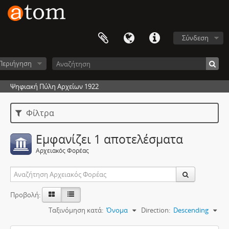
Σύνδεση
Περιήγηση
Ψηφιακή Πύλη Αρχείων 1922
Φίλτρα
Εμφανίζει 1 αποτελέσματα
Αρχειακός Φορέας
Προβολή:
Ταξινόμηση κατά:
Όνομα
Direction:
Descending