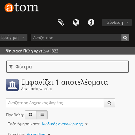
Σύνδεση
Περιήγηση
Ψηφιακή Πύλη Αρχείων 1922
Φίλτρα
Εμφανίζει 1 αποτελέσματα
Αρχειακός Φορέας
Προβολή:
Ταξινόμηση κατά:
Κωδικός αναγνώρισης
Direction:
Ascending